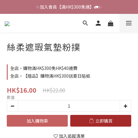
🔔會員禮遇：撰寫評論即贈HK$6獎勵 💌 
✨加入會員【滿HK$300免運】🚛✨
🔔會員禮遇：撰寫評論即贈HK$6獎勵 💌 
絲柔遮瑕氣墊粉撲
全店，購物滿HK$300免HK$40運費
全店，【贈品】購物滿HK$300送夏日貼紙
HK$16.00
HK$22.00
數量
加入購物車
立即購買
加入追蹤清單