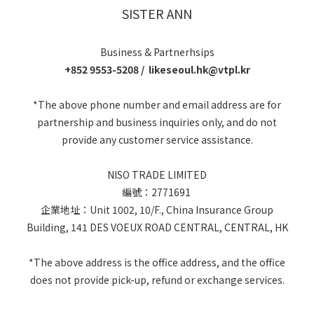
SISTER ANN
Business & Partnerhsips
+852 9553-5208 / likeseoul.hk@vtpl.kr
*The above phone number and email address are for
partnership and business inquiries only, and do not
provide any customer service assistance.
NISO TRADE LIMITED
編號：2771691
企業地址：Unit 1002, 10/F., China Insurance Group
Building, 141 DES VOEUX ROAD CENTRAL, CENTRAL, HK
*The above address is the office address, and the office
does not provide pick-up, refund or exchange services.