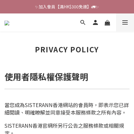
🔔會員禮遇：撰寫評論即贈HK$6獎勵 💌 
✨加入會員【滿HK$300免運】🚛✨
🔔會員禮遇：撰寫評論即贈HK$6獎勵 💌 
PRIVACY POLICY
使用者隱私權保護聲明
當您成為SISTERANN香港網站的會員時，即表示您已詳
細閱讀、明確瞭解並同意接受本服務條款之所有內容。
SISTERANN香港官網所另行公告之服務條款或相關規
定。