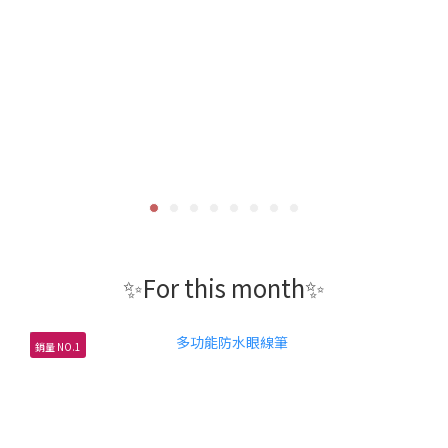
✨For this month✨
銷量 NO.1