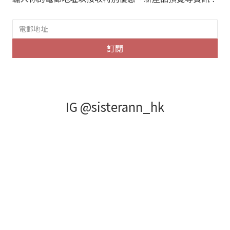
訂閱
IG @sisterann_hk